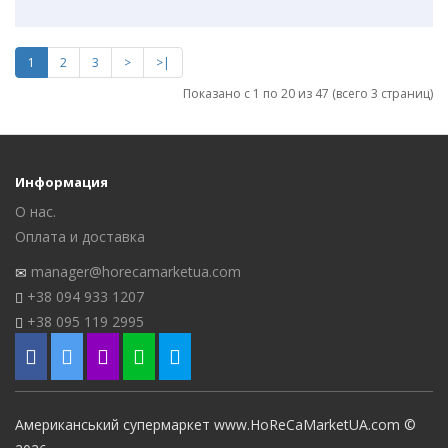
1
2
3
>
>|
Показано с 1 по 20 из 47 (всего 3 страниц)
Информация
О нас.
Оплата и доставка
manager@horecamarketua.com
+38 094 933 1207
+38 095 119 2995
Американський супермаркет www.HoReCaMarketUА.com ©