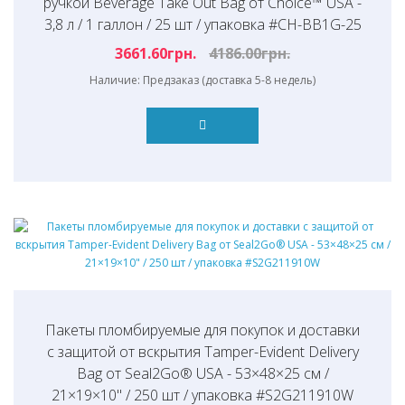
ручкой Beverage Take Out Bag от Choice™ USA -
3,8 л / 1 галлон / 25 шт / упаковка #CH-BB1G-25
3661.60грн.
4186.00грн.
Наличие: Предзаказ (доставка 5-8 недель)
Пакеты пломбируемые для покупок и доставки
с защитой от вскрытия Tamper-Evident Delivery
Bag от Seal2Go® USA - 53×48×25 см /
21×19×10" / 250 шт / упаковка #S2G211910W